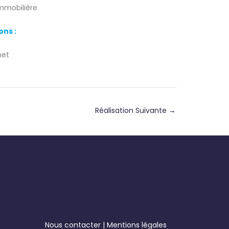
mmobilière
ons :
net
Réalisation Suivante
→
Nous contacter
|
Mentions légales