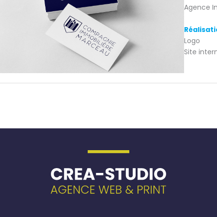
Agence I
Réalisati
Logo
Site inter