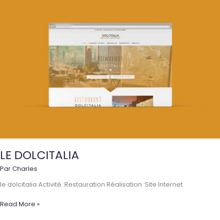
LE DOLCITALIA
Par
Charles
le dolcitalia Activité :Restauration Réalisation :Site Internet
LE
Read More »
DOLCITALIA