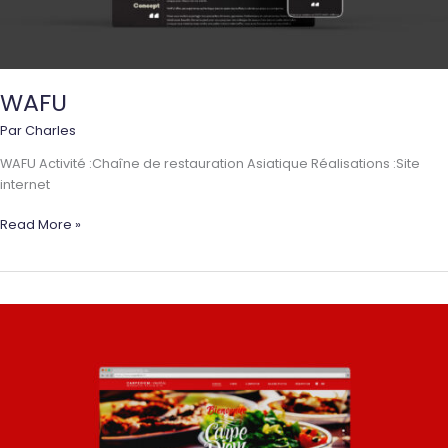
WAFU
Par
Charles
WAFU Activité :Chaîne de restauration Asiatique Réalisations :Site
internet
WAFU
Read More »