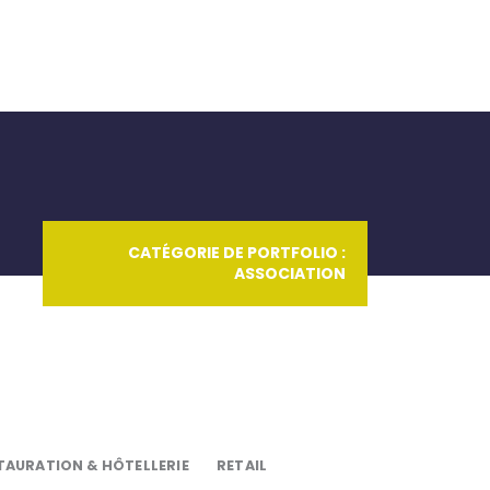
IL
RÉALISATIONS
NOUS CONTACTER
CATÉGORIE DE PORTFOLIO :
ASSOCIATION
TAURATION & HÔTELLERIE
RETAIL